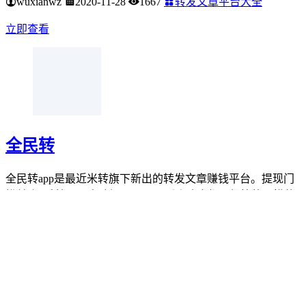
大眼转转
大眼转转app一看提现界面以为是米转旗下的转发新平台，再
看首页又有点不像了。说是来自老平台闪赚旗下的，不管怎
样，感觉平台的公告还挺有诚意的，说不需要钱，点击分享收
益上不封顶。而且收徒越多，提成比例也会...
wuxianwz
2020-11-28
1667
转发文章平台大全
立即查看
全民转