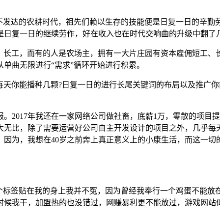
不发达的农耕时代，祖先们赖以生存的技能便是日复一日的辛勤
是日复一日的继续劳作，好在收入也在时代交响曲的升级中翻了
工、长工，而有的人是农场主，拥有一大片庄园有资本雇佣短工、
单曲无限进行“需求”循环开始进行积累。
每天你能播种几颗?日复一日的进行长尾关键词的布局以及推广
2017年我还在一家网络公司做社畜，底薪1万，零散的项目提
无比，除了需要运营好公司自主开发设计的项目之外，几乎每天还
因为，我想在40岁之前奔上真正意义上的小康生活，而这一切
这个标签贴在我的身上我并不冤，因为曾经我奉行一个鸡蛋不能放
候我干，加盟热的也没错过，网赚暴利更不能放过，游戏网站似