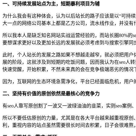
一、可持续发展站点为主，短期暴利项目为辅
为什么我会有这种体会，认为以后站长的路子应该是以“可持续
大一点的网络公司基本上都是乙方公司，流水线作业，并没有什
所以我本人是缺乏知名网站实战运营经验的，而站长圈80%的
要想谋求更好以及更加长远的发展就必须考虑到与搜索引擎同
此时，个人站长的发展之路如果不想越走越窄，就必须把用户
展的阶段，这就涉及到短期的吃饭问题，因而我认为在seo人
快速觉醒，开始积累，不然未来真的会在竞争极端恶劣的情况
因为，互联网的生态环境急需净化，平台已经面临危机，用户
二、坚持有价值的原创依然是最核心的竞争力
有seo人靠写原创割了一波又一波绿油油的韭菜，实则seo案
所以不要低估原创的力量，尤其是在各大平台越来越重视原创、
利，重视内容的站点虽然需要很长时间去积累，日子会很难熬