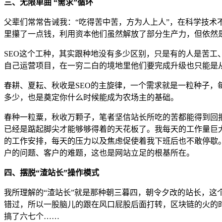
三、无限单曲 “需求”循环
父辈们常常告诫我：“吃得苦中苦，方为人上人”，在科学技术
里攥了一点钱，利用资本他们虽然解放了部分生产力，但依然
SEO这个工种，其实跟种地没有多少区别，只是有的人是苦
自己运营项目，在一穷二白的境地里他们要完成升级也只能是从
春耕、夏耘、秋收是SEO的主旋律，一个需求就是一粒种子，
多少，也是奠定你什么时候能成为农场主的基础。
春种一粒粟，秋收万颗子，笔者坚信站长所吃的苦都能得到回报。
已经是踮起脚尖才能够够得着的天花板了。我每天的工作量巨大
的工作安排，每天的压力以及焦虑促使着我下班后也不敢停歇。
户的问题、客户的难题，这也是网站立足的根基所在。
四、摆脱“渣站长”操作模式
我所理解的“渣站长”就是那种朝三暮四，朝令夕改的站长，
错过，所以一股脑儿的跟在风口屁股后面打转，区块链的火的时
搞了六七个……