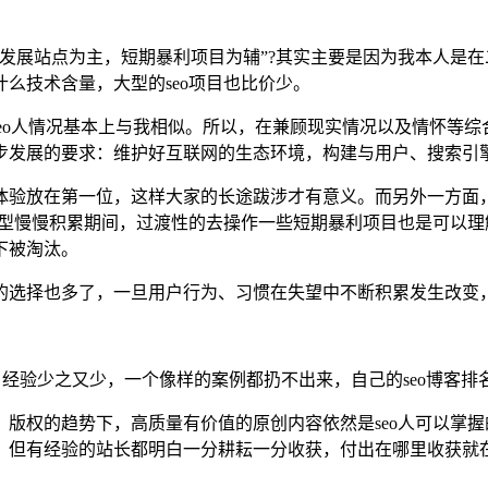
发展站点为主，短期暴利项目为辅”?其实主要是因为我本人是在
么技术含量，大型的seo项目也比价少。
seo人情况基本上与我相似。所以，在兼顾现实情况以及情怀等综
步发展的要求：维护好互联网的生态环境，构建与用户、搜索引
体验放在第一位，这样大家的长途跋涉才有意义。而另外一方面，
转型慢慢积累期间，过渡性的去操作一些短期暴利项目也是可以
下被淘汰。
的选择也多了，一旦用户行为、习惯在失望中不断积累发生改变
例、经验少之又少，一个像样的案例都扔不出来，自己的seo博客
版权的趋势下，高质量有价值的原创内容依然是seo人可以掌
，但有经验的站长都明白一分耕耘一分收获，付出在哪里收获就