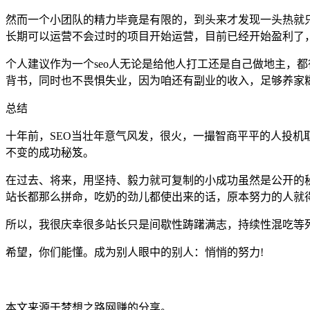
然而一个小团队的精力毕竟是有限的，到头来才发现一头热就只
长期可以运营不会过时的项目开始运营，目前已经开始盈利了
个人建议作为一个seo人无论是给他人打工还是自己做地主，
背书，同时也不畏惧失业，因为咱还有副业的收入，足够养家
总结
十年前，SEO当壮年意气风发，很火，一撮智商平平的人投机取
不变的成功秘笈。
在过去、将来，用坚持、毅力就可复制的小成功虽然是公开的
站长都那么拼命，吃奶的劲儿都使出来的话，原本努力的人就
所以，我很庆幸很多站长只是间歇性踌躇满志，持续性混吃等
希望，你们能懂。成为别人眼中的别人：悄悄的努力!
本文来源于梦想之路网赚的分享。