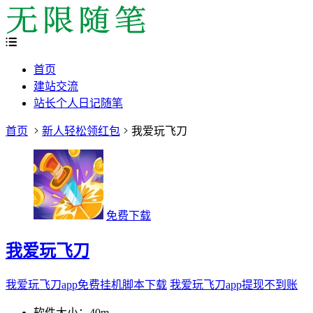
首页
建站交流
站长个人日记随笔
首页
新人轻松领红包
我爱玩飞刀
免费下载
我爱玩飞刀
我爱玩飞刀app免费挂机脚本下载
我爱玩飞刀app提现不到账
软件大小：
40m