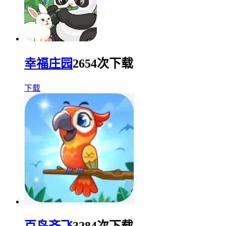
幸福庄园
2654次下载
下载