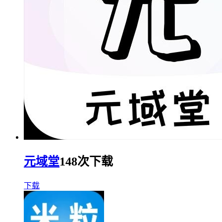
元域堂
148次下载
下载