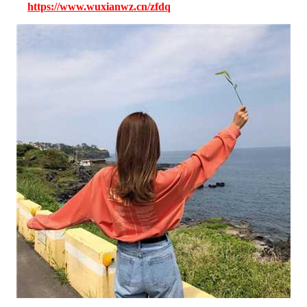
https://www.wuxianwz.cn/zfdq