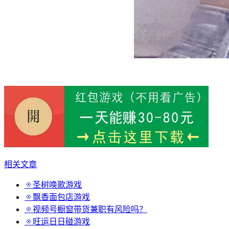
相关文章
圣树唤歌游戏
飘香面包店游戏
视频号橱窗带货兼职有风险吗？
旺运日日碰游戏