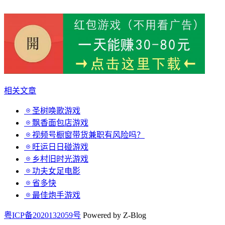
相关文章
圣树唤歌游戏
飘香面包店游戏
视频号橱窗带货兼职有风险吗？
旺运日日碰游戏
乡村旧时光游戏
功夫女足电影
省多快
最佳炮手游戏
粤ICP备2020132059号
Powered by Z-Blog