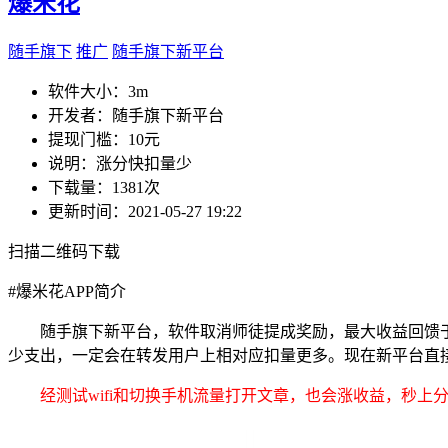
爆米花
随手旗下
推广
随手旗下新平台
软件大小：
3m
开发者：
随手旗下新平台
提现门槛：
10元
说明：
涨分快扣量少
下载量：
1381次
更新时间：
2021-05-27 19:22
扫描二维码下载
#
爆米花APP简介
随手旗下新平台，软件取消师徒提成奖励，最大收益回馈
少支出，一定会在转发用户上相对应扣量更多。现在新平台直
经测试wifi和切换手机流量打开文章，也会涨收益，秒上