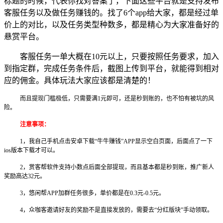
标题的时候，代表你找对答案了，下面这些平台就是支持发布
客服任务以及做任务赚钱的。找了6个app给大家，都是经过单
价上的对比，以及任务类型种数多，都是精心为大家准备好的
悬赏平台。
客服任务一单大概在10元以上，只要按照任务要求，加入
到指定群，完成任务条件后，截图上传到平台，就能得到相对
应的佣金。具体玩法大家应该都是清楚的！
而且提现门槛极低，只需要满1元即可，还是秒到账的，也不怕有被坑的风
险。
注意事项：
1，我自己手机点击安卓下载“牛牛赚钱”APP显示空白页面，后面点了一下
ios版本下载才可以。
2，赏客帮软件支持小数点后面全部提现，而且基本都是秒到账，推广新人
奖励高达32元。
3，悠闲帮APP加群任务很多，单价都是在0.3元-0.5元。
4，众咖客邀请好友的奖励不是直接发放的，需要去“分红版块”手动领取。