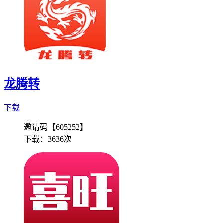
龙腾转
下载
邀请码【605252】
下载：
3636次